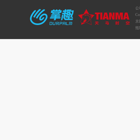
公
C
京网
抵